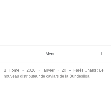
Skip
to
content
DZinfos.com
Actu DZ, High Tech, Sport, Téléphonie et
Lifestyle
Menu
Home
»
2026
»
janvier
»
20
»
Farès Chaïbi : Le
nouveau distributeur de caviars de la Bundesliga