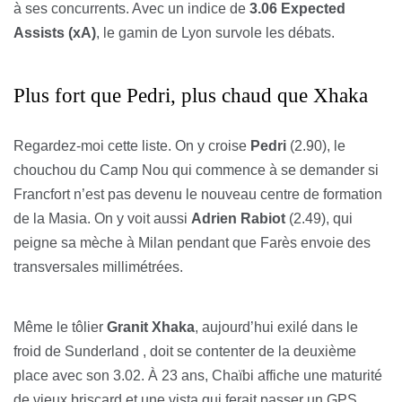
à ses concurrents. Avec un indice de
3.06 Expected
Assists (xA)
, le gamin de Lyon survole les débats.
Plus fort que Pedri, plus chaud que Xhaka
Regardez-moi cette liste. On y croise
Pedri
(2.90), le
chouchou du Camp Nou qui commence à se demander si
Francfort n’est pas devenu le nouveau centre de formation
de la Masia. On y voit aussi
Adrien Rabiot
(2.49), qui
peigne sa mèche à Milan pendant que Farès envoie des
transversales millimétrées.
Même le tôlier
Granit Xhaka
, aujourd’hui exilé dans le
froid de Sunderland , doit se contenter de la deuxième
place avec son 3.02. À 23 ans, Chaïbi affiche une maturité
de vieux briscard et une vista qui ferait passer un GPS