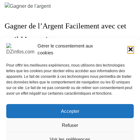
Gagner de l’Argent Facilement avec cet
outil IA gratuit
Gérer le consentement aux
cookies
Avril 26, 2026
Pour offrir les meilleures expériences, nous utilisons des technologies
telles que les cookies pour stocker et/ou accéder aux informations des
appareils. Le fait de consentir à ces technologies nous permettra de traiter
des données telles que le comportement de navigation ou les ID uniques
Perte de poids : l’adieu aux régimes
sur ce site. Le fait de ne pas consentir ou de retirer son consentement peut
avoir un effet négatif sur certaines caractéristiques et fonctions.
extrêmes
Accepter
Avril 5, 2026
Refuser
Copyright All Rights Reserved - DZinfos.com depuis 2008
Voir les préférences