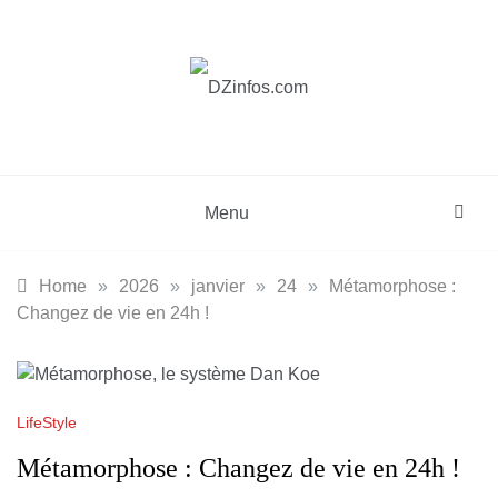
Skip
to
content
DZinfos.com
Actu DZ, High Tech, Sport, Téléphonie et
Lifestyle
Menu
Home
»
2026
»
janvier
»
24
»
Métamorphose :
Changez de vie en 24h !
LifeStyle
Métamorphose : Changez de vie en 24h !