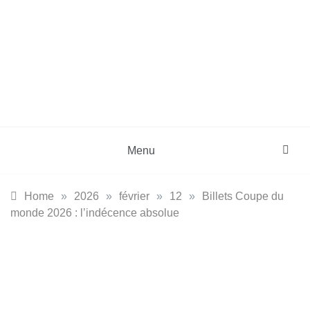
Skip
to
content
DZinfos.com
Actu DZ, High Tech, Sport, Téléphonie et
Lifestyle
Menu
Home
»
2026
»
février
»
12
»
Billets Coupe du
monde 2026 : l’indécence absolue