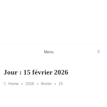
Skip
to
content
DZinfos.com
Actu DZ, High Tech, Sport, Téléphonie et
Lifestyle
Menu
Jour :
15 février 2026
Home
»
2026
»
février
»
15