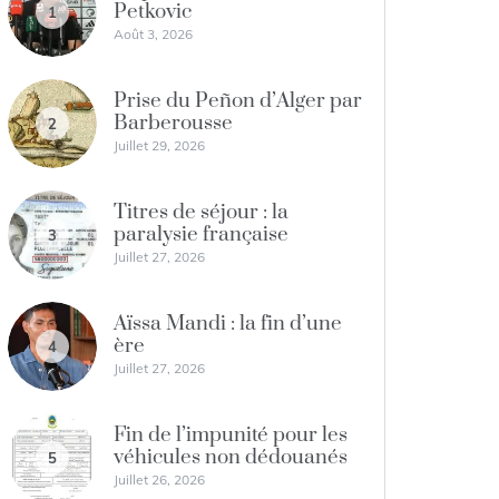
Petkovic
1
Août 3, 2026
Prise du Peñon d’Alger par
Barberousse
2
Juillet 29, 2026
Titres de séjour : la
paralysie française
3
Juillet 27, 2026
Aïssa Mandi : la fin d’une
ère
4
Juillet 27, 2026
Fin de l’impunité pour les
véhicules non dédouanés
5
Juillet 26, 2026