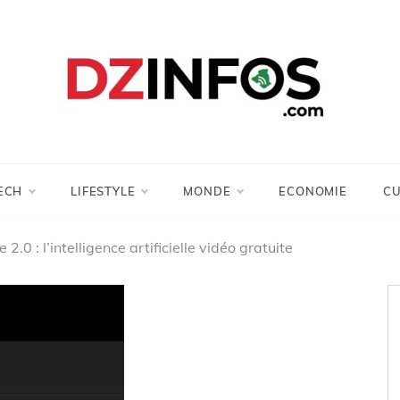
DZinfos.com
Actu DZ, High Tech, Sport, Téléphonie et
Lifestyle
ECH
LIFESTYLE
MONDE
ECONOMIE
CU
2.0 : l’intelligence artificielle vidéo gratuite