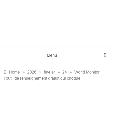
Skip
to
content
DZinfos.com
Actu DZ, High Tech, Sport, Téléphonie et
Lifestyle
Menu
Home
»
2026
»
février
»
24
»
World Monitor :
l’outil de renseignement gratuit qui choque !