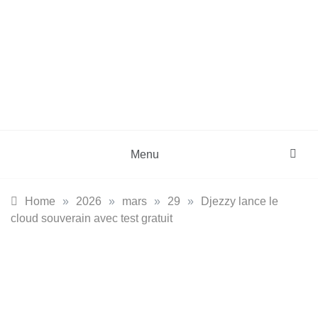
Skip
to
content
DZinfos.com
Actu DZ, High Tech, Sport, Téléphonie et
Lifestyle
Menu
Home
»
2026
»
mars
»
29
»
Djezzy lance le
cloud souverain avec test gratuit