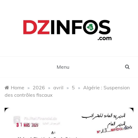
Skip
to
content
DZinfos.com
Actu DZ, High Tech, Sport, Téléphonie et
Lifestyle
Menu
Home
»
2026
»
avril
»
5
»
Algérie : Suspension
des contrôles fiscaux