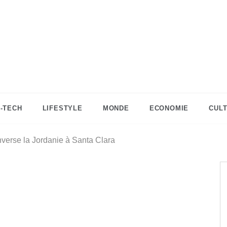
DZinfos.com
Actu DZ, High Tech, Sport, Téléphonie et
Lifestyle
I-TECH
LIFESTYLE
MONDE
ECONOMIE
CUL
nverse la Jordanie à Santa Clara