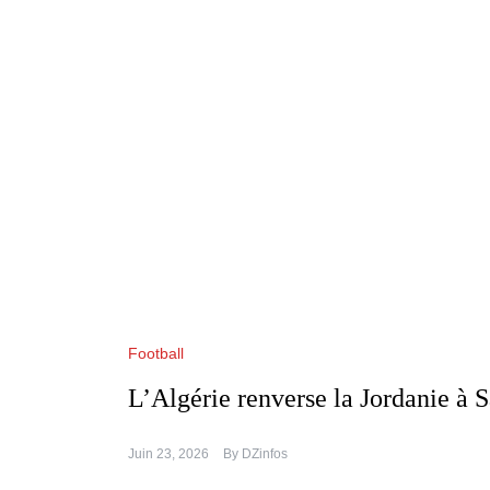
Football
L’Algérie renverse la Jordanie à 
Juin 23, 2026
By
DZinfos