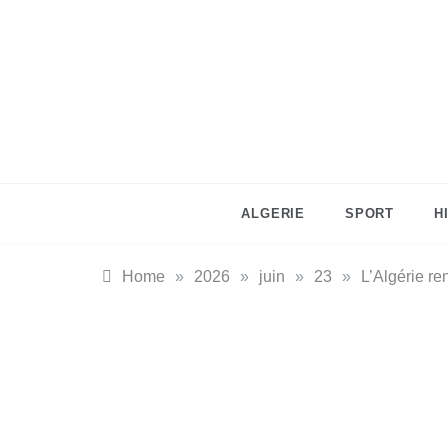
Skip
to
content
ALGERIE
SPORT
H
Home
»
2026
»
juin
»
23
»
L’Algérie re