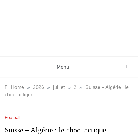
Skip
to
content
DZinfos.com
Actu DZ, High Tech, Sport, Téléphonie et
Lifestyle
Menu
Home
»
2026
»
juillet
»
2
»
Suisse – Algérie : le
choc tactique
Football
Suisse – Algérie : le choc tactique