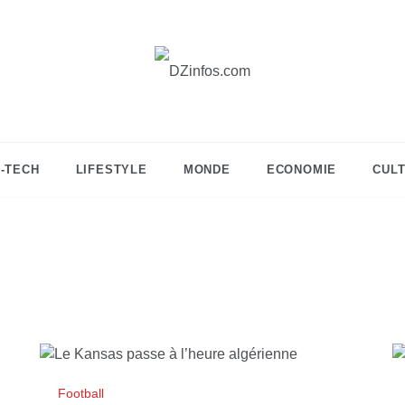
DZinfos.com
Actu DZ, High Tech, Sport, Téléphonie et
Lifestyle
I-TECH
LIFESTYLE
MONDE
ECONOMIE
CUL
Football