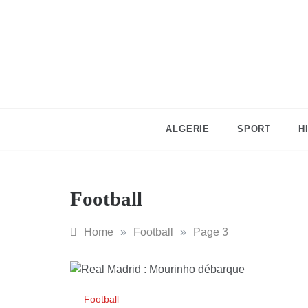
Skip
to
content
ALGERIE
SPORT
H
Football
Home
»
Football
»
Page 3
Football