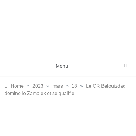
Skip
to
content
DZinfos.com
Actu DZ, High Tech, Sport, Téléphonie et
Lifestyle
Menu
Home
»
2023
»
mars
»
18
»
Le CR Belouizdad
domine le Zamalek et se qualifie