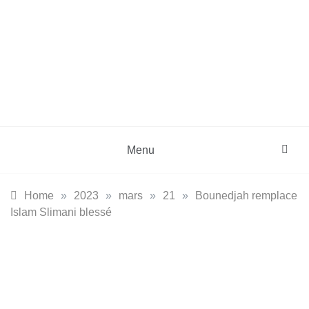
Skip
to
content
DZinfos.com
Actu DZ, High Tech, Sport, Téléphonie et
Lifestyle
Menu
Home
»
2023
»
mars
»
21
»
Bounedjah remplace
Islam Slimani blessé