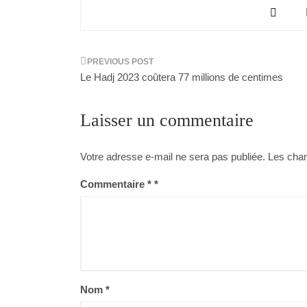
Navigation
Le Hadj 2023 coûtera 77 millions de centimes
de
Laisser un commentaire
l’article
Votre adresse e-mail ne sera pas publiée.
Les cham
Commentaire
*
Nom
*