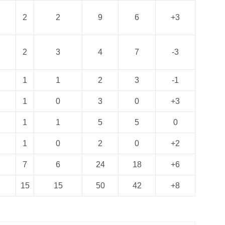
2
2
9
6
+3
2
3
4
7
-3
1
1
2
3
-1
1
0
3
0
+3
1
1
5
5
0
1
0
2
0
+2
7
6
24
18
+6
15
15
50
42
+8