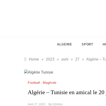
Skip
to
content
ALGERIE
SPORT
H
Home
»
2023
»
avril
»
27
»
Algérie – T
Football
,
Maghreb
Algérie – Tunisie en amical le 20
Avril 27, 2023
By
DZinfos