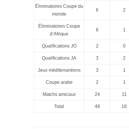
Éliminatoires Coupe du
6
2
monde
Éliminatoires Coupe
6
1
d’Afrique
Qualifications JO
2
0
Qualifications JA
3
2
Jeux méditerranéens
3
1
Coupe arabe
2
1
Matchs amicaux
24
11
Total
48
18