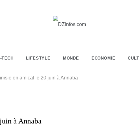
DZinfos.com
Actu DZ, High Tech, Sport, Téléphonie et
Lifestyle
I-TECH
LIFESTYLE
MONDE
ECONOMIE
CUL
unisie en amical le 20 juin à Annaba
 juin à Annaba