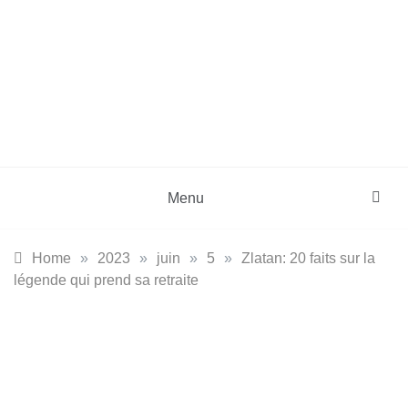
Skip
to
content
DZinfos.com
Actu DZ, High Tech, Sport, Téléphonie et
Lifestyle
Menu
Home
»
2023
»
juin
»
5
»
Zlatan: 20 faits sur la
légende qui prend sa retraite