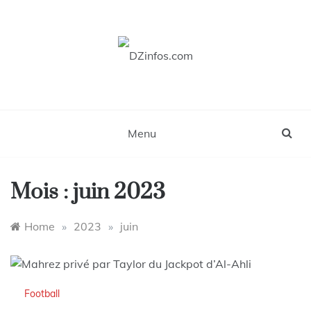
Skip
to
content
DZinfos.com
Actu DZ, High Tech, Sport, Téléphonie et
Lifestyle
Menu
Mois :
juin 2023
Home
»
2023
»
juin
Football