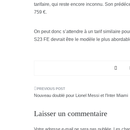
tarifaire, qui reste encore inconnu. Son prédéc
759 €.
On peut donc s’attendre à un tarif similaire pour
S23 FE devrait être le modèle le plus aborda
Navigation
Nouveau doublé pour Lionel Messi et l’Inter Miami
de
Laisser un commentaire
l’article
Votre adresse e-mail ne sera pas publiée.
Les cham