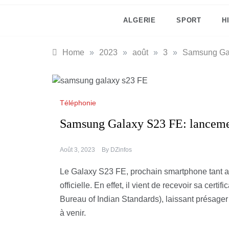
ALGERIE
SPORT
H
Home
»
2023
»
août
»
3
»
Samsung Gal
Téléphonie
Samsung Galaxy S23 FE: lancem
Août 3, 2023
By
DZinfos
Le Galaxy S23 FE, prochain smartphone tant 
officielle. En effet, il vient de recevoir sa cert
Bureau of Indian Standards), laissant présage
à venir.