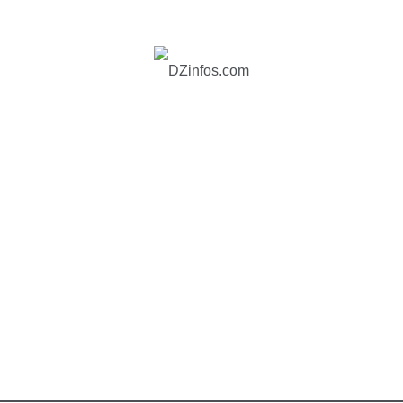
DZinfos.com
Actu DZ, High Tech, Sport, Téléphonie et
Lifestyle