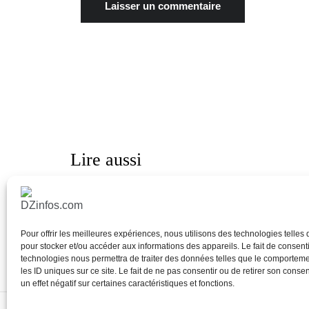
Lire aussi
Le plan Marshall du télécom algé
Pour offrir les meilleures expériences, nous utilisons des technologies telles
pour stocker et/ou accéder aux informations des appareils. Le fait de consenti
technologies nous permettra de traiter des données telles que le comportem
Juin 27, 2026
les ID uniques sur ce site. Le fait de ne pas consentir ou de retirer son cons
un effet négatif sur certaines caractéristiques et fonctions.
Copyright All Rights Reserved - DZinfos.com depuis