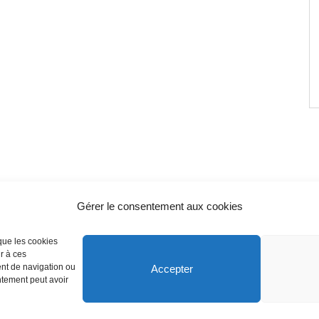
Gérer le consentement aux cookies
rien
Algérie : Samsung 
 que les cookies
r à ces
ent de navigation ou
Accepter
Mai 24, 2026
entement peut avoir
 2008