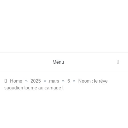
Skip
to
content
DZinfos.com
Actu DZ, High Tech, Sport, Téléphonie et
Lifestyle
Menu
Home
»
2025
»
mars
»
6
»
Neom : le rêve
saoudien tourne au carnage !