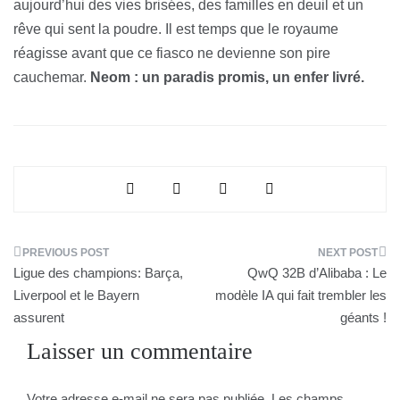
aujourd’hui des vies brisées, des familles en deuil et un
rêve qui sent la poudre. Il est temps que le royaume
réagisse avant que ce fiasco ne devienne son pire
cauchemar.
Neom : un paradis promis, un enfer livré.
Navigation
Ligue des champions: Barça,
QwQ 32B d’Alibaba : Le
de
Liverpool et le Bayern
modèle IA qui fait trembler les
assurent
géants !
l’article
Laisser un commentaire
Votre adresse e-mail ne sera pas publiée.
Les champs