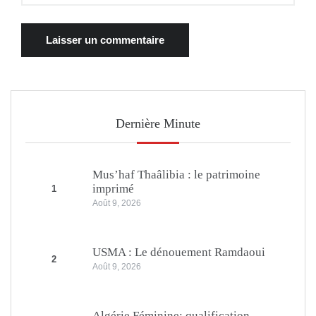
Dernière Minute
Mus’haf Thaâlibia : le patrimoine
imprimé
1
Août 9, 2026
USMA : Le dénouement Ramdaoui
2
Août 9, 2026
Algérie Féminine: qualification