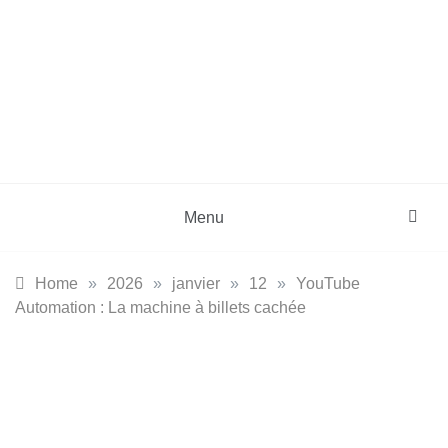
Skip
to
content
DZinfos.com
Actu DZ, High Tech, Sport, Téléphonie et
Lifestyle
Menu
Home
»
2026
»
janvier
»
12
»
YouTube
Automation : La machine à billets cachée