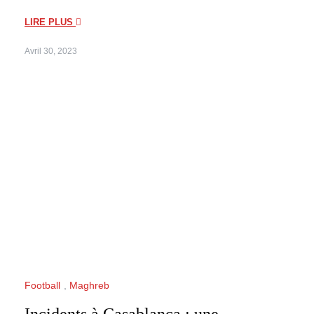
LIRE PLUS
Avril 30, 2023
Football
,
Maghreb
Incidents à Casablanca : une