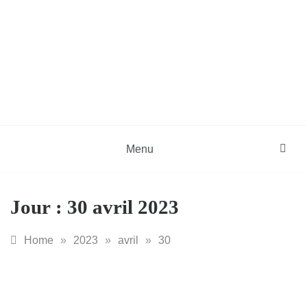
Skip
to
content
DZinfos.com
Actu DZ, High Tech, Sport, Téléphonie et
Lifestyle
Menu
Jour :
30 avril 2023
Home
»
2023
»
avril
»
30