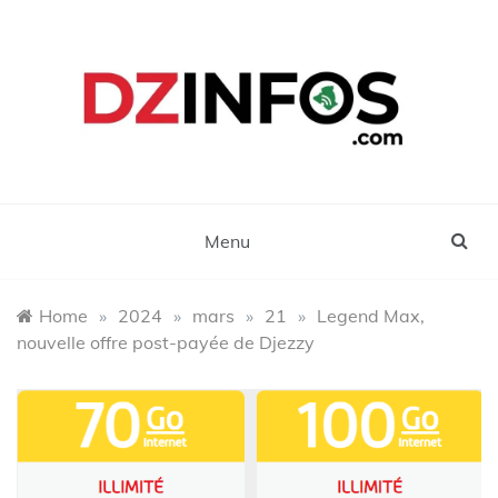
Skip
to
content
DZinfos.com
Actu DZ, High Tech, Sport, Téléphonie et
Lifestyle
Menu
Home
»
2024
»
mars
»
21
»
Legend Max,
nouvelle offre post-payée de Djezzy