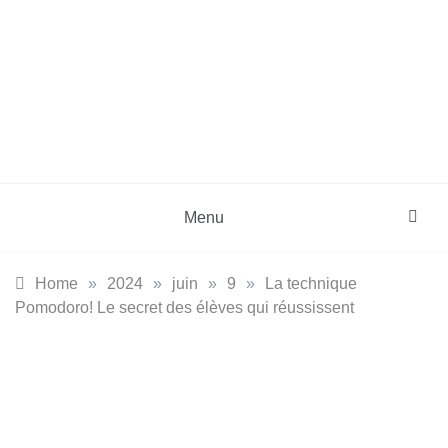
Skip
to
content
DZinfos.com
Actu DZ, High Tech, Sport, Téléphonie et
Lifestyle
Menu
Home
»
2024
»
juin
»
9
»
La technique
Pomodoro! Le secret des élèves qui réussissent