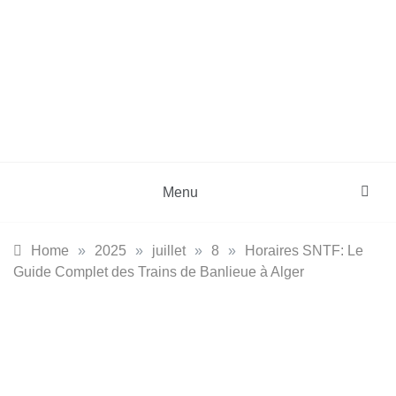
Skip
to
content
DZinfos.com
Actu DZ, High Tech, Sport, Téléphonie et
Lifestyle
Menu
Home
»
2025
»
juillet
»
8
»
Horaires SNTF: Le
Guide Complet des Trains de Banlieue à Alger