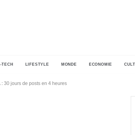
DZinfos.com
Actu DZ, High Tech, Sport, Téléphonie et
Lifestyle
I-TECH
LIFESTYLE
MONDE
ECONOMIE
CUL
 : 30 jours de posts en 4 heures