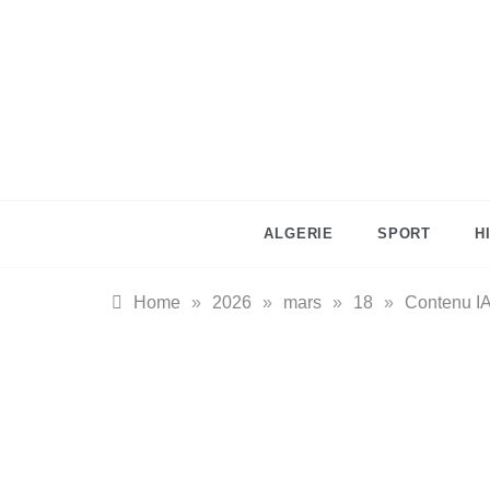
Skip
to
content
ALGERIE
SPORT
H
Home
»
2026
»
mars
»
18
»
Contenu IA