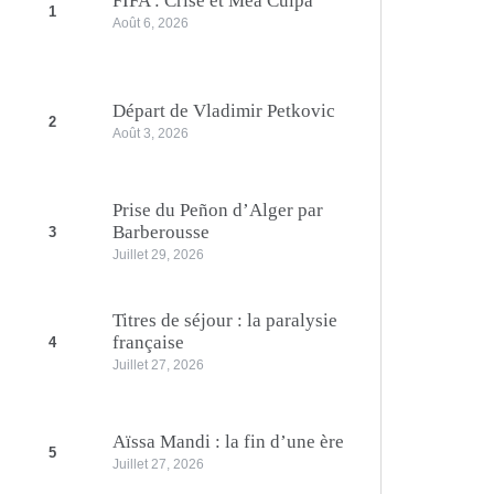
FIFA : Crise et Mea Culpa
1
Août 6, 2026
Départ de Vladimir Petkovic
2
Août 3, 2026
Prise du Peñon d’Alger par
Barberousse
3
Juillet 29, 2026
Titres de séjour : la paralysie
française
4
Juillet 27, 2026
Aïssa Mandi : la fin d’une ère
5
Juillet 27, 2026