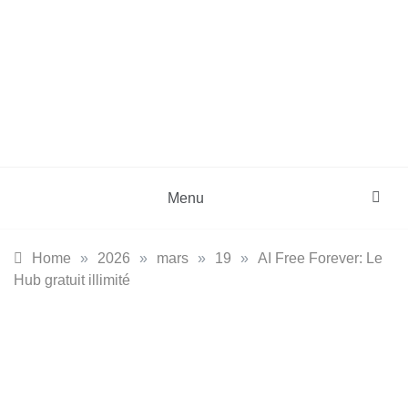
Skip
to
content
DZinfos.com
Actu DZ, High Tech, Sport, Téléphonie et
Lifestyle
Menu
Home
»
2026
»
mars
»
19
»
AI Free Forever: Le
Hub gratuit illimité