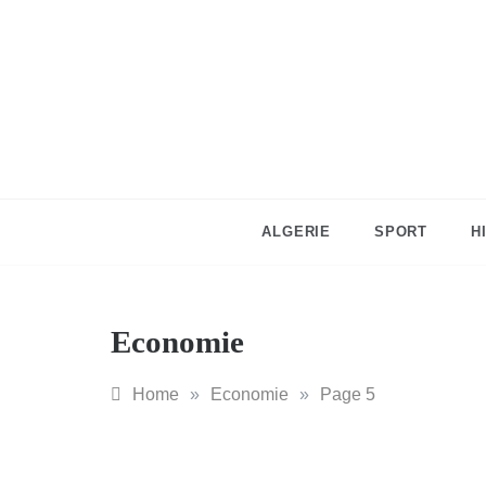
Skip
to
content
ALGERIE
SPORT
H
Economie
Home
»
Economie
»
Page 5