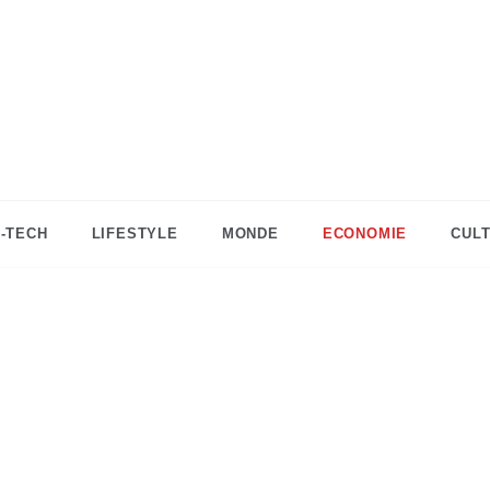
DZinfos.com
Actu DZ, High Tech, Sport, Téléphonie et
Lifestyle
I-TECH
LIFESTYLE
MONDE
ECONOMIE
CUL