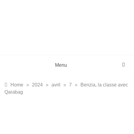
Skip
to
content
DZinfos.com
Actu DZ, High Tech, Sport, Téléphonie et
Lifestyle
Menu
Home
»
2024
»
avril
»
7
»
Benzia, la classe avec
Qarabag