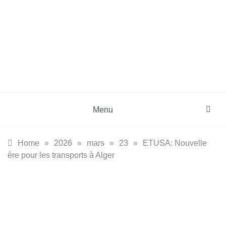
Skip
to
content
DZinfos.com
Actu DZ, High Tech, Sport, Téléphonie et
Lifestyle
Menu
Home
»
2026
»
mars
»
23
»
ETUSA: Nouvelle
ère pour les transports à Alger